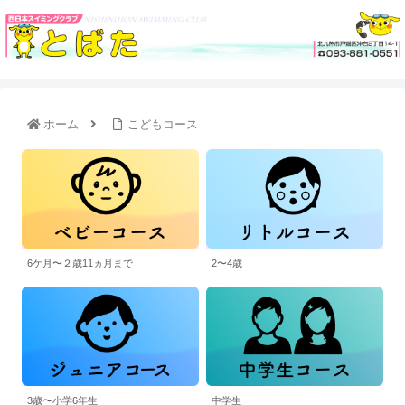
ホーム
こどもコース
6ケ月〜２歳11ヵ月まで
2〜4歳
3歳〜小学6年生
中学生